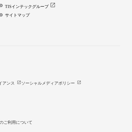
open_in_new
TISインテックグループ
サイトマップ
open_in_new
open_in_new
イアンス
ソーシャルメディアポリシー
のご利用について